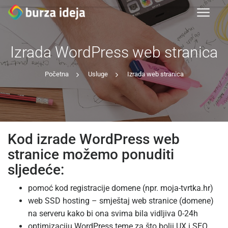
Izrada WordPress web stranica
Početna
Usluge
Izrada web stranica
Kod izrade WordPress web
stranice možemo ponuditi
sljedeće:
pomoć kod registracije domene (npr. moja-tvrtka.hr)
web SSD hosting – smještaj web stranice (domene)
na serveru kako bi ona svima bila vidljiva 0-24h
optimizaciju WordPress teme za što bolji UX i SEO