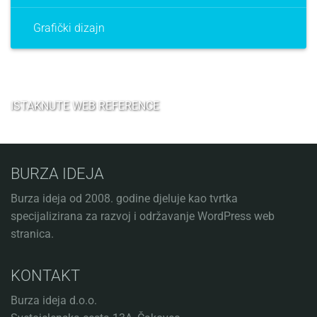
Grafički dizajn
ISTAKNUTE WEB REFERENCE
BURZA IDEJA
Burza ideja od 2008. godine djeluje kao tvrtka
specijalizirana za razvoj i održavanje WordPress web
stranica.
KONTAKT
Burza ideja d.o.o.