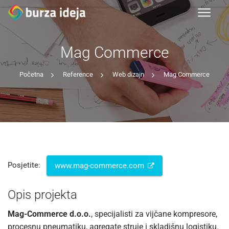
Mag Commerce
Početna
Reference
Web dizajn
Mag Commerce
Posjetite:
www.mag-commerce.com
Opis projekta
Mag-Commerce d.o.o.
, specijalisti za vijčane kompresore,
procesnu pneumatiku, agregate struje i skladišnu logistiku.