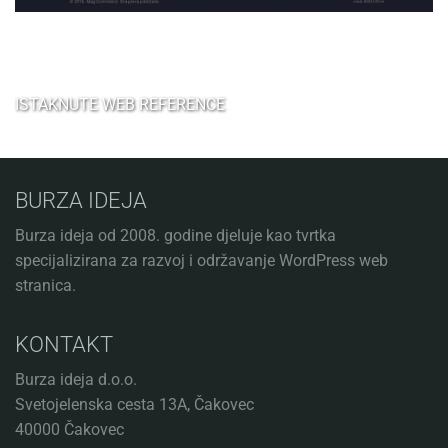
ISTAKNUTE WEB REFERENCE
BURZA IDEJA
Burza ideja od 2008. godine djeluje kao tvrtka
specijalizirana za razvoj i održavanje WordPress web
stranica.
KONTAKT
Burza ideja d.o.o.
Svetojelenska cesta 13A, Čakovec
40000 Čakovec